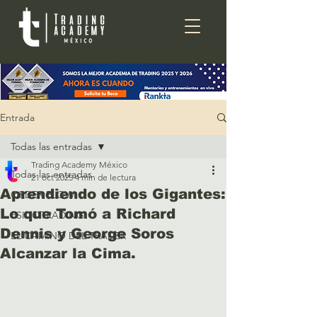
Entrada
Todas las entradas
Trading Academy México
Todas las entradas
21 oct 2025
4 min de lectura
Aprendiendo de los Gigantes:
ORDER FLOW
Lo que Tomó a Richard
PSICOTRADING
Dennis y George Soros
EL CAMINO DEL TRADER
Alcanzar la Cima.