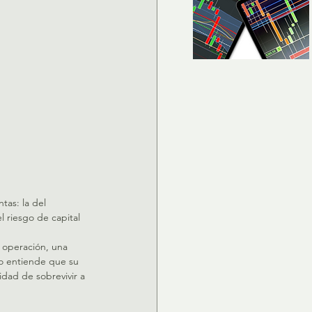
tas: la del 
l riesgo de capital 
 operación, una 
o entiende que su 
idad de sobrevivir a 