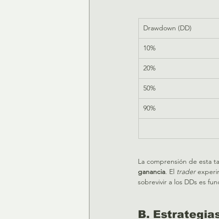
Drawdown (DD)
10%
20%
50%
90%
La comprensión de esta ta
ganancia
. El 
trader
 experi
sobrevivir a los DDs es fun
B. Estrategia