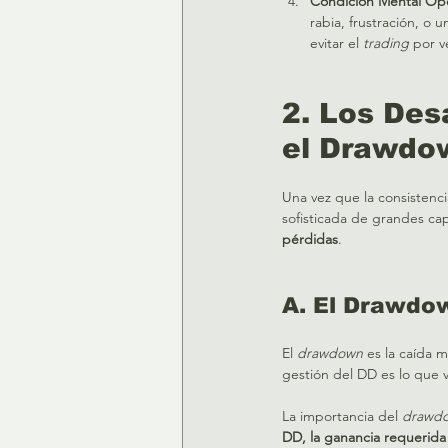
Condición Mental Ope
rabia, frustración, o 
evitar el 
trading
 por v
2. Los Des
el Drawdo
Una vez que la consistencia
sofisticada de grandes cap
pérdidas
.   
A. El Drawdow
El 
drawdown
 es la caída 
gestión del DD es lo que 
La importancia del 
drawd
DD, la ganancia requerida