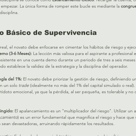
 a empezar. La única forma de romper este bucle es mediante la 
congrue
isciplina.   
lo Básico de Supervivencia
real, el novato debe enfocarse en cimentar los hábitos de riesgo y ejec
emo (3-6 Meses):
 La lección más valiosa para el aspirante a profesional 
sistente en una cuenta demo durante un periodo de tres a seis meses 
odo establece la validez de la estrategia y la disciplina del operador.   
egla del 1%:
 El novato debe priorizar la gestión de riesgo, definiendo 
n un solo 
trade
 (idealmente no más del 1% del capital simulado o real). 
doto emocional, ya que la pérdida, al ser pequeña, es tolerable y no
  
ingido:
 El apalancamiento es un "multiplicador del riesgo". Utilizar un
ncamiento
) es un error fundamental que magnifica el riesgo y hace que
 sean devastadoras, arruinando rápidamente los resultados.   