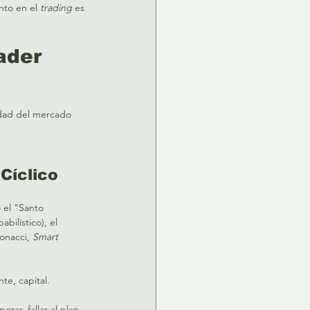
nto en el 
trading
 es 
ader 
jidad del mercado 
Cíclico
o el "Santo 
abilístico), el 
onacci, 
Smart 
e, capital.   
erar, fallar al plan, 