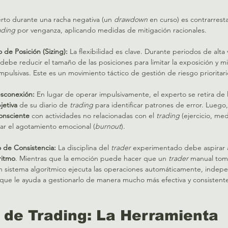
erto durante una racha negativa (un 
drawdown
 en curso) es contrarrestar
ading
 por venganza, aplicando medidas de mitigación racionales.   
de Posición (Sizing):
 La flexibilidad es clave. Durante periodos de alta v
 debe reducir el tamaño de las posiciones para limitar la exposición y mi
pulsivas. Este es un movimiento táctico de gestión de riesgo prioritario
esconexión:
 En lugar de operar impulsivamente, el experto se retira de l
jetiva
 de su diario de 
trading
 para identificar patrones de error. Lueg
onsciente
 con actividades no relacionadas con el 
trading
 (ejercicio, med
itar el agotamiento emocional (
burnout
).   
 de Consistencia:
 La disciplina del 
trader
 experimentado debe aspirar a
ritmo
. Mientras que la emoción puede hacer que un 
trader
 manual tom
n sistema algorítmico ejecuta las operaciones automáticamente, inde
o que le ayuda a gestionarlo de manera mucho más efectiva y consistente
io de Trading: La Herramienta 