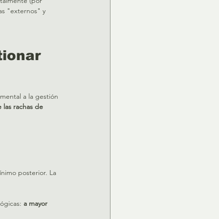
ntalmente (por 
as "externos" y 
ionar 
emental a la gestión 
 las rachas de 
nimo posterior. La 
ógicas: 
a mayor 