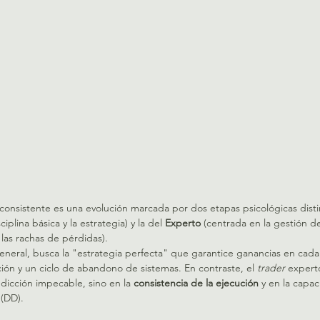
 consistente es una evolución marcada por dos etapas psicológicas distin
ciplina básica y la estrategia) y la del 
Experto
 (centrada en la gestión de
e las rachas de pérdidas).
general, busca la "estrategia perfecta" que garantice ganancias en cada
ción y un ciclo de abandono de sistemas. En contraste, el 
trader
 expert
edicción impecable, sino en la 
consistencia de la ejecución
 y en la capac
 (DD).   