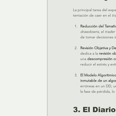
La principal tarea del exp
tentación de caer en el 
tr
Reducción del Tamaño 
drawdowns
, el 
trader
de tomar decisiones im
Revisión Objetiva y D
dedica a la 
revisión ob
una 
descompresión c
reducir el estrés y ev
El Modelo Algorítmico
inmutable de un algo
erróneas en un DD, u
la fase de pérdida, l
3. El Diar