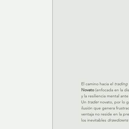
El camino hacia el 
trading
Novato
 (enfocada en la dis
y la resiliencia mental ant
Un 
trader
 novato, por lo 
ilusión que genera frustra
ventaja no reside en la pr
los inevitables 
drawdowns