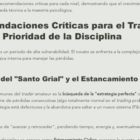
 recomendaciones críticas para cada nivel, demostrando que el crecimie
eda técnica a la maestría psicológica.
daciones Críticas para el Tr
Prioridad de la Disciplina
es un periodo de alta vulnerabilidad. El novato se enfrenta a la comple
ica interna para manejar las pérdidas.   
del "Santo Grial" y el Estancamiento 
omunes del 
trader
 amateur es la 
búsqueda de la "estrategia perfecta"
 
rie de pérdidas consecutivas (algo totalmente normal en el 
trading
 prob
egia está defectuosa y la abandona para saltar a un nuevo sistema (Fib
o de "avanzar y retroceder", perdiendo tiempo, energía y, eventualment
indisciplina se conoce como 
Estancamiento Cíclico
: recargar la cuenta, op