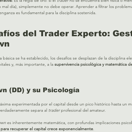
rativa:
 Es la regla de oro: si el 
trader
 no se encuentra bien física o me
un mal día), simplemente no debe operar. Aprender a filtrar los problem
enganza es fundamental para la disciplina sostenida.   
afíos del Trader Experto: Gest
wn
 básica se ha establecido, los desafíos se desplazan de la disciplina el
itales y, más importante, a la 
supervivencia psicológica y matemática de
n (DD) y su Psicología
máxima experimentada por el capital desde un pico histórico hasta un mí
verdaderamente separa al 
trader
 profesional del amateur.   
own
 es inherentemente matemática, con profundas implicaciones psicol
 para recuperar el capital crece exponencialmente
.   