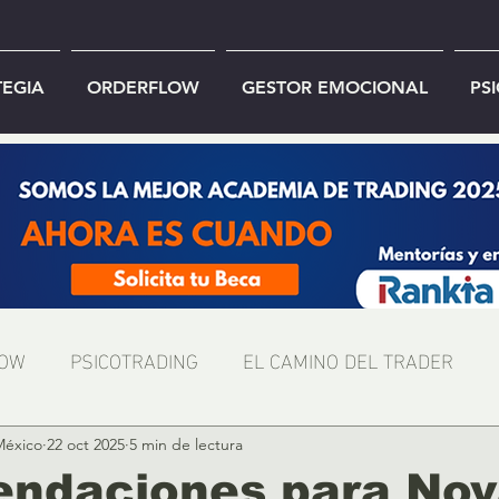
TEGIA
ORDERFLOW
GESTOR EMOCIONAL
PS
LOW
PSICOTRADING
EL CAMINO DEL TRADER
México
22 oct 2025
5 min de lectura
ndaciones para Nov