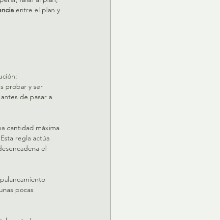
ncia
 entre el plan y 
ución:
es probar y ser 
antes de pasar a 
una cantidad máxima 
Esta regla actúa 
 desencadena el 
 apalancamiento 
 unas pocas 