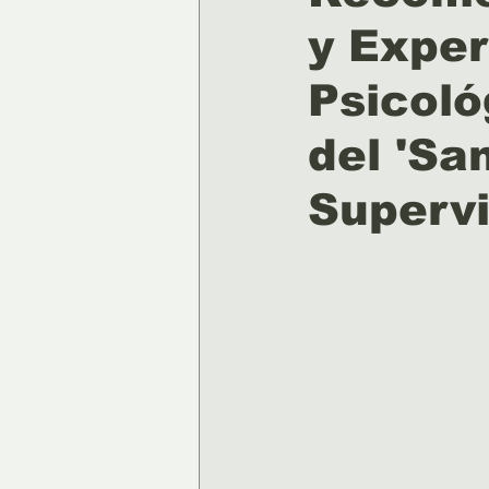
y Exper
Psicoló
del 'San
Superv