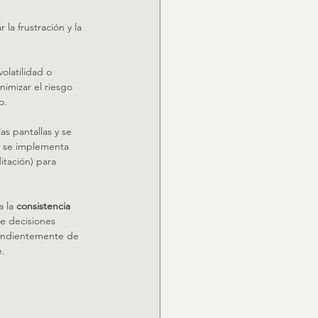
 la frustración y la 
olatilidad o 
nimizar el riesgo 
.   
as pantallas y se 
o, se implementa 
itación) para 
 la 
consistencia 
e decisiones 
pendientemente de 
.   