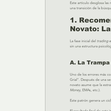
Este artículo desglosa las
una transición de la búsqu
1. Recomen
Novato: La 
La fase inicial del 
trading
 
sin una estructura psicológ
A. La Trampa 
Uno de los errores más c
Grial". Después de una se
novato asume que la estrat
Money
, EMAs, etc.).   
Este patrón genera un cicl
El resultado final de esta 