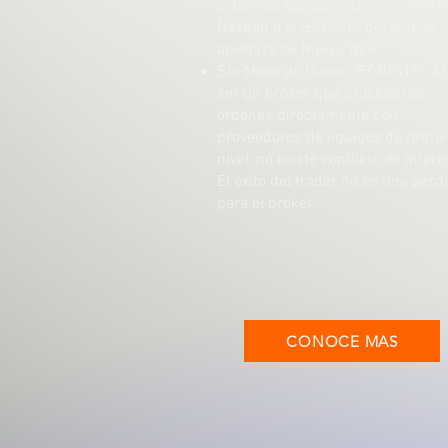
si operas activos volátiles como e
Nasdaq o el S&P 500 durante la
apertura de Nueva York.
Sin Mesa de Dinero (ECN/STP): Al
ser un bróker que procesa las
órdenes directamente con
proveedores de liquidez de prime
nivel, no existe conflicto de interé
El éxito del trader no es una pérd
para el bróker.
CONOCE MAS