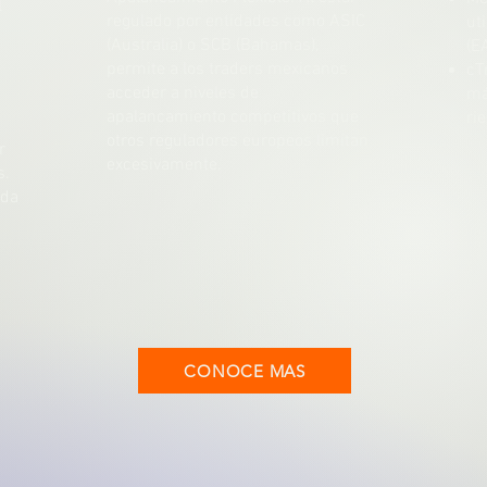
l
regulado por entidades como ASIC
ut
(Australia) o SCB (Bahamas),
(E
permite a los traders mexicanos
cT
acceder a niveles de
má
apalancamiento competitivos que
ri
otros reguladores europeos limitan
r
excesivamente.
s.
ida
CONOCE MAS