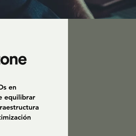
Ds en
 equilibrar
fraestructura
timización