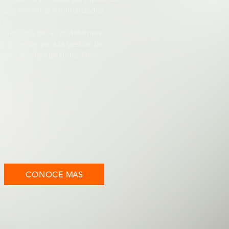
ilizan sistemas automatizados
As).
rader: Una de las plataformas
s potentes para la gestión de
esgo y análisis de Order Flow.
CONOCE MAS