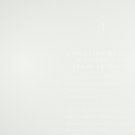
1
Ejecución de Niv
Institucional
(Baja Latencia)
El mayor enemigo del trader de
CFDs es el slippage (deslizamient
Pepperstone destaca por su
infraestructura:
Velocidad: Ejecución en promedi
menor a 30ms, gracias a sus
servidores alojados en los centro
de datos Equinix NY4. Esto es vita