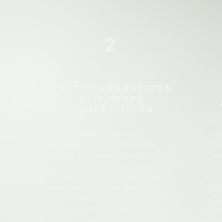
2
el
Costos Operativos
Altamente
Competitivos
Pe
Para un trader que busca
he
o).
rentabilidad a largo plazo, cada
Of
centavo en el spread cuenta:
pl
Cuentas Razor: Acceso a spreads
Tr
o
desde 0.0 pips en los principales
di
pares de divisas e índices, pagando
Tr
s
una comisión fija transparente.
an
l
Apalancamiento Flexible: Al estar
Me