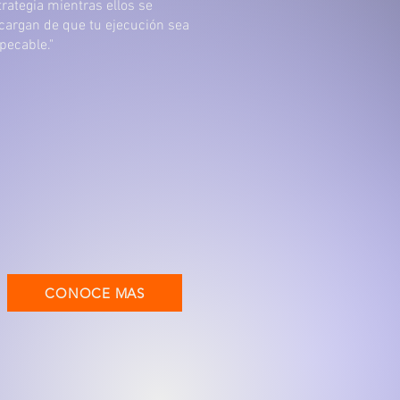
trategia mientras ellos se
cargan de que tu ejecución sea
pecable."
CONOCE MAS