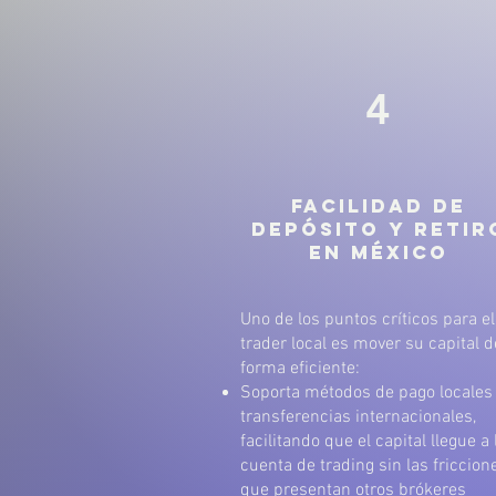
4
Facilidad de
Depósito y Retir
en México
Uno de los puntos críticos para el
trader local es mover su capital d
forma eficiente:
Soporta métodos de pago locales
transferencias internacionales,
facilitando que el capital llegue a 
cuenta de trading sin las friccion
que presentan otros brókeres