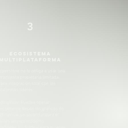
3
Ecosistema
Multiplataforma
pperstone no te obliga a usar una
rramienta propietaria limitada.
rece integración total con las
ataformas líderes:
adingView: Puedes operar
rectamente desde los gráficos de
adingView, un estándar para el
álisis técnico moderno.
taTrader 4 y 5: Ideal para quienes