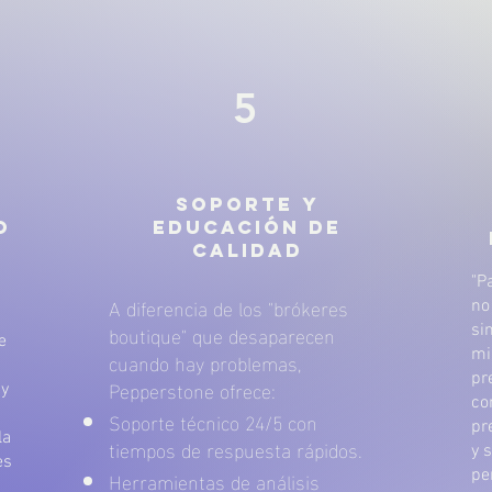
5
Soporte y
o
Educación de
Calidad
"P
A diferencia de los "brókeres
no
boutique" que desaparecen
si
e
cuando hay problemas,
mi
pr
Pepperstone ofrece:
 y
co
Soporte técnico 24/5 con
pr
la
tiempos de respuesta rápidos.
y 
es
Herramientas de análisis
pe