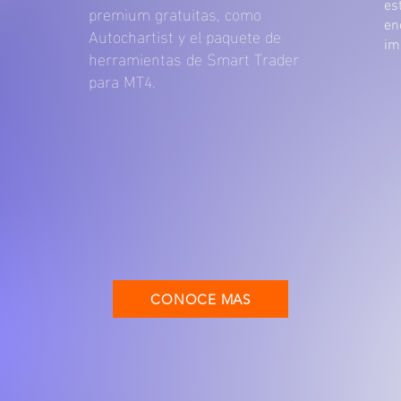
es
premium gratuitas, como
en
Autochartist y el paquete de
im
herramientas de Smart Trader
para MT4.
CONOCE MAS