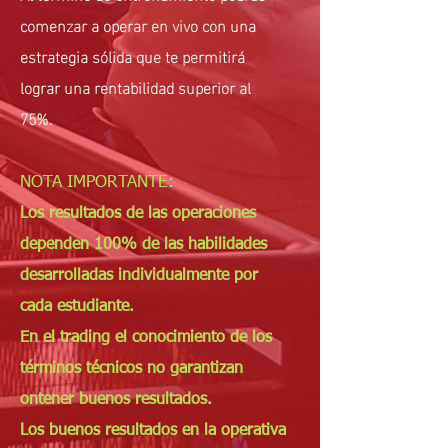
comenzar a operar en vivo con una
estrategia
sólida que te permitirá
lograr una rentabilidad superior al
75%.
NOTA IMPORTANTE:
Los resultados de las operaciones
dependen 100% de las habilidades
desarrolladas individualmente por
cada estudiante.
En el trading el conocimiento de los
términos técnicos no garantizan
ontener buenos resultados.
Los buenos resultados en la operativa