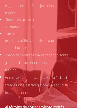
páginas con teoría y ejercicios
prácticos.
Recibirás una clase todas las
semanas. (en línea)
Aprenderás todo sobre análisis
técnico, análisis chartista, patrones de
velas Japonesas.
Recibirás entrenamiento teórico sobre
gestión de tus emociones al hacer
trading.
Recibirás clases exclusivas 1 a 1 donde
crearás una estrategia propia según tu
técnica al operar.
Al término de entrenamiento podrás