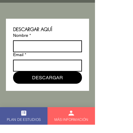
DESCARGAR AQUÍ
Nombre
*
Email
*
DESCARGAR
PLAN DE ESTUDIOS
MÁS INFORMACIÓN
Divulgación de Riesgo
Declaración de Riesgo:
La operación de futuros y forex sobrelleva riesgos