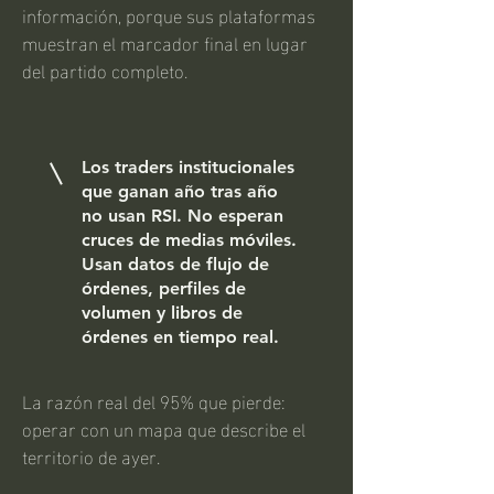
información, porque sus plataformas
muestran el marcador final en lugar
del partido completo.
Los traders institucionales
que ganan año tras año
no usan RSI. No esperan
cruces de medias móviles.
Usan datos de flujo de
órdenes, perfiles de
volumen y libros de
órdenes en tiempo real.
La razón real del 95% que pierde:
operar con un mapa que describe el
territorio de ayer.