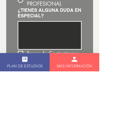
PROFESIONAL
¿TIENES ALGUNA DUDA EN
ESPECIAL?
Favor de Contactarme
ENVIAR
PLAN DE ESTUDIOS
MÁS INFORMACIÓN
Divulgación de Riesgo
Declaración de Riesgo:
La operación de futuros y forex sobrelleva riesgos
substanciales y no es para todos los inversionistas. Un inversionista, podría,
potencialmente perder todo o más de la inversión inicial. Capital de Riesgo, es
dinero que puede ser perdido, sin poner en juego la seguridad financiera o estilo de
vida de la persona. Solo capital de riesgo debe ser utilizado para trading, y solo
aquellas personas con suficiente capital de riesgo deben considerar trading.
Resultados pasados, no son necesariamente indicativos de resultados futuros.
Declaración de Resultados Hipotéticos:
Resultados hipotéticos de rendimiento
deben tener muchas limitaciones inherentes, algunas de las cuales se describen a