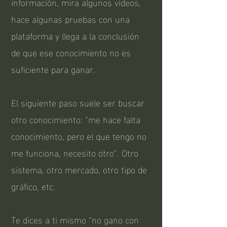
información, mira algunos videos,
hace algunas pruebas con una
plataforma y llega a la conclusión
de que ese conocimiento no es
suficiente para ganar.
El siguiente paso suele ser buscar
otro conocimiento: “me hace falta
conocimiento, pero el que tengo no
me funciona, necesito otro”. Otro
sistema, otro mercado, otro tipo de
gráfico, etc.
Te dices a ti mismo “no gano con