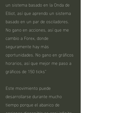
un sistema basado en la Onda de
Elliot, así que aprendo un sistema
basado en un par de osciladores.
No gano en acciones, así que me
cambio a Forex, donde
seguramente hay más
oportunidades. No gano en gráficos
horarios, así que mejor me paso a
gráficos de 150 ticks”
Este movimiento puede
desarrollarse durante mucho
tiempo porque el abanico de
opciones disponible es casi infinito.