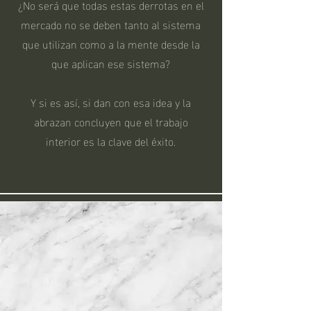
¿No será que todas estas derrotas en el
mercado no se deben tanto al sistema
que utilizan como a la mente desde la
que aplican ese sistema?
Y si es así, si dan con esa idea y la
abrazan concluyen que el trabajo
interior es la clave del éxito.