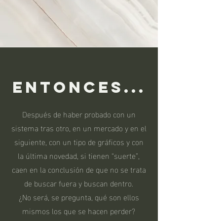
entonces...
Después de haber probado con un
sistema tras otro, en un mercado y en el
siguiente, con un tipo de gráficos y con
la última novedad, si tienen “suerte”,
caen en la conclusión de que no se trata
de buscar fuera y buscan dentro.
¿No será, se pregunta, qué son ellos
mismos los que se hacen perder?