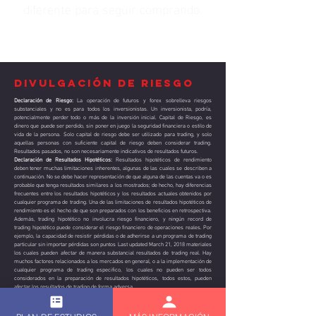
diferente para seguir comprando.
Divulgación de Riesgo
Declaración de Riesgo:
La operación de futuros y forex sobrelleva riesgos
substanciales y no es para todos los inversionistas. Un inversionista, podría,
potencialmente perder todo o más de la inversión inicial. Capital de Riesgo, es
dinero que puede ser perdido, sin poner en juego la seguridad financiera o estilo de
vida de la persona. Solo capital de riesgo debe ser utilizado para trading, y solo
aquellas personas con suficiente capital de riesgo deben considerar trading.
Resultados pasados, no son necesariamente indicativos de resultados futuros.
Declaración de Resultados Hipotéticos:
Resultados hipotéticos de rendimiento
deben tener muchas limitaciones inherentes, algunas de las cuales se describen a
continuación. No se debe hacer representación de que alguna de las cuentas va o es
probable que tenga resultados similares a los mostrados; de hecho, hay diferencias
frecuentes entre los resultados hipotéticos y los resultados actuales obtenidos por
cualquier programa de trading. Una de las limitaciones de resultados hipotéticos de
rendimiento es el hecho de que son preparados con los beneficios en retrospectiva.
Además, trading hipotético no involucra riesgo financiero, y ningún record de
trading hipotético puede considerar el riesgo financiero de operaciones reales. Por
ejemplo, la capacidad de resistir pérdidas o de adherirse a un programa de trading
particular sin importar pérdidas son puntos Last updated March 21, 2018 materiales
los cuales pueden afectar de manera substancial resultados de trading real. Hay
muchos factores relacionados a los mercados en general, o a la implementación de
cualquier programa de trading especifico, los cuales no pueden ser todos
considerados en la preparación de resultados hipotéticos, todos estos, pueden
afectar los resultados de trading de forma adversa
Salón de Trading en Vivo:
Esta presentación es solo con objetivos educativos, y las
opiniones dadas son solo por parte del presentador. Todas las operaciones deben
ser consideradas hipotéticas y no se debería esperar que estas se van a replicar en