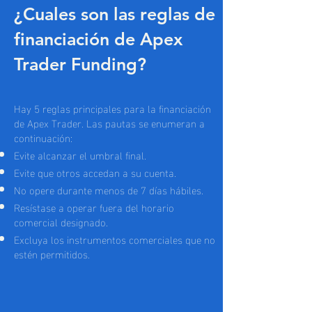
¿Cuales son las reglas de
financiación de Apex
Trader Funding?
Hay 5 reglas principales para la financiación
de Apex Trader. Las pautas se enumeran a
continuación:
Evite alcanzar el umbral final.
Evite que otros accedan a su cuenta.
No opere durante menos de 7 días hábiles.
Resístase a operar fuera del horario
comercial designado.
Excluya los instrumentos comerciales que no
estén permitidos.