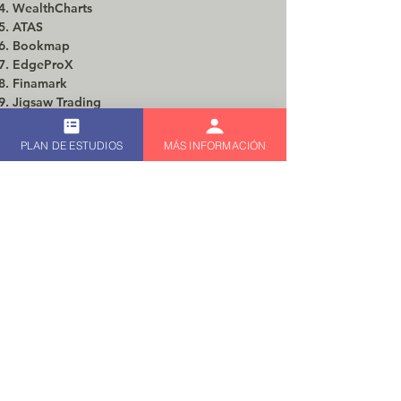
WealthCharts
ATAS
Bookmap
EdgeProX
Finamark
Jigsaw Trading
MotiveWave
Quantower
PLAN DE ESTUDIOS
MÁS INFORMACIÓN
Rithmic Trader Pro Mobile
Rithmic rTraderPro Web
Sierra Chart
Volfix
SABER MÁS
Divulgación de Riesgo