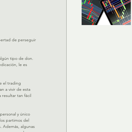
ibertad de perseguir 
algún tipo de don. 
dicación, le es 
e el trading 
 a vivir de esta 
esultar tan fácil 
personal y único 
os partimos del 
os. Además, algunas 