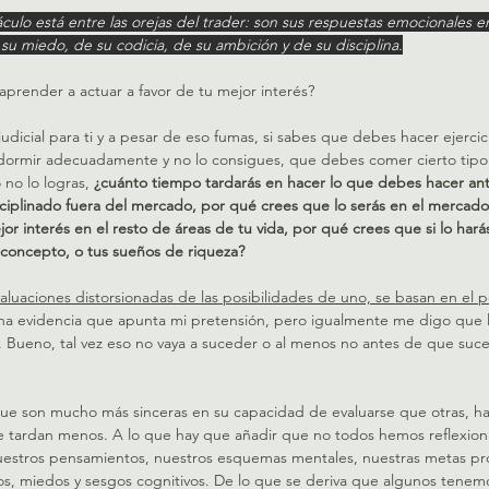
áculo está entre las orejas del trader: son sus respuestas emocionales e
u miedo, de su codicia, de su ambición y de su disciplina.
aprender a actuar a favor de tu mejor interés?
udicial para ti y a pesar de eso fumas, si sabes que debes hacer ejercic
dormir adecuadamente y no lo consigues, que debes comer cierto tipo 
no lo logras,
 ¿cuánto tiempo tardarás en hacer lo que debes hacer an
sciplinado fuera del mercado, por qué crees que lo serás en el mercado
jor interés en el resto de áreas de tu vida, por qué crees que si lo har
toconcepto, o tus sueños de riqueza?
valuaciones distorsionadas de las posibilidades de uno, se basan en el
a evidencia que apunta mi pretensión, pero igualmente me digo que l
ar. Bueno, tal vez eso no vaya a suceder o al menos no antes de que su
ue son mucho más sinceras en su capacidad de evaluarse que otras, h
 tardan menos. A lo que hay que añadir que no todos hemos reflexion
uestros pensamientos, nuestros esquemas mentales, nuestras metas p
s, miedos y sesgos cognitivos. De lo que se deriva que algunos tenemo