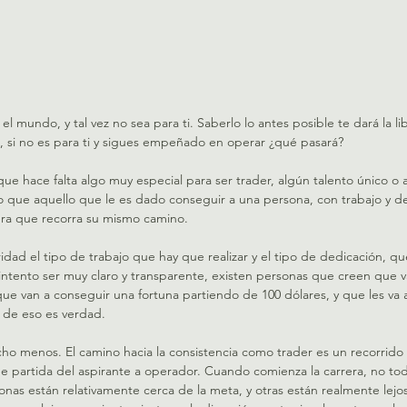
el mundo, y tal vez no sea para ti. Saberlo lo antes posible te dará la l
o, si no es para ti y sigues empeñado en operar ¿qué pasará?
ue hace falta algo muy especial para ser trader, algún talento único o 
o que aquello que le es dado conseguir a una persona, con trabajo y de
era que recorra su mismo camino.
idad el tipo de trabajo que hay que realizar y el tipo de dedicación, qu
tento ser muy claro y transparente, existen personas que creen que van
ue van a conseguir una fortuna partiendo de 100 dólares, y que les va a r
a de eso es verdad.
ho menos. El camino hacia la consistencia como trader es un recorrido 
partida del aspirante a operador. Cuando comienza la carrera, no tod
onas están relativamente cerca de la meta, y otras están realmente lej