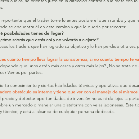
rca o lejos, se orientan justo en la dirección contraria a la meta con l
s.
 importante que el trader tome lo antes posible el buen rumbo y que no
de se encuentra él en este camino y qué le queda por recorrer. 
 posibilidades tienes de llegar?
¿cómo sabrás que estás ahí y no volverás a alejarte?
cos los traders que han logrado su objetivo y lo han perdido otra vez 
s cuánto tiempo lleva lograr la consistencia, si no cuanto tiempo te va a
epende que unos estén más cerca y otros más lejos? ¿No se trata de 
los? Vamos por partes.
ierto conocimiento y ciertas habilidades técnicas y operativas que desarr
dadero obstáculo es interno y tiene que ver con el manejo de sí mismos.
del precio y detectar oportunidades de inversión no es ni de lejos la par
bre un mercado o manejar una plataforma con velas japonesas. Este t
 técnico, y está al alcance de cualquier persona dedicada. 