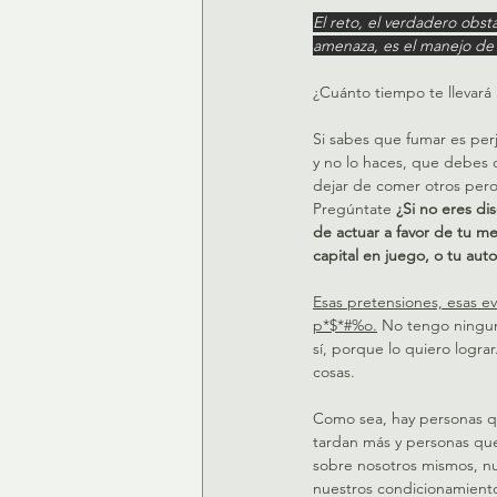
El reto, el verdadero obst
amenaza, es el manejo de s
¿Cuánto tiempo te llevará 
Si sabes que fumar es perj
y no lo haces, que debes 
dejar de comer otros pero 
Pregúntate 
¿Si no eres di
de actuar a favor de tu me
capital en juego, o tu au
Esas pretensiones, esas e
p*$*#%o.
 No tengo ningun
sí, porque lo quiero logr
cosas.
Como sea, hay personas q
tardan más y personas que
sobre nosotros mismos, n
nuestros condicionamiento