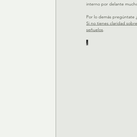
interno por delante much
Por lo demás pregúntate ¿
Si no tienes claridad sobr
señuelos
.
¿