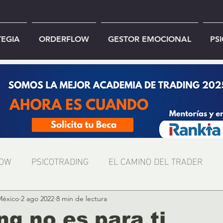
TEGIA
ORDERFLOW
GESTOR EMOCIONAL
PS
LOW
PSICOTRADING
EL CAMINO DEL TRADER
México
2 ago 2022
8 min de lectura
ing no es para ti