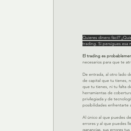
Quieres dinero fácil? ¿Quie
trading. Si persigues esa 
El trading es probablement
necesarios para que te atra
De entrada, al otro lado d
de capital que tu tienes, 
que tu tienes, ni tu falta 
herramientas de cobertura
privilegiada y de tecnolog
posibilidades enfrentarte 
Al único al que puedes de
errores y al que puedes lle
ganancias, sus errores tus