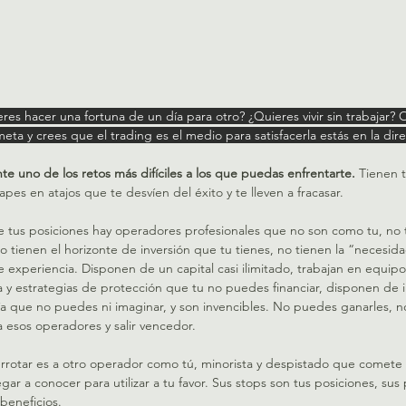
res hacer una fortuna de un día para otro? ¿Quieres vivir sin trabajar? O
meta y crees que el trading es el medio para satisfacerla estás en la di
e uno de los retos más difíciles a los que puedas enfrentarte.
 Tienen 
pes en atajos que te desvíen del éxito y te lleven a fracasar.
e tus posiciones hay operadores profesionales que no son como tu, no ti
no tienen el horizonte de inversión que tu tienes, no tienen la “necesid
de experiencia. Disponen de un capital casi ilimitado, trabajan en equipo
 y estrategias de protección que tu no puedes financiar, disponen de 
ía que no puedes ni imaginar, y son invencibles. No puedes ganarles, no
a esos operadores y salir vencedor.
rrotar es a otro operador como tú, minorista y despistado que comete
gar a conocer para utilizar a tu favor. Sus stops son tus posiciones, sus
 beneficios.