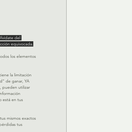
lvídate del 
rección equivocada.
todos los elementos 
ene la limitación 
ad” de ganar, YA 
, pueden utilizar 
información 
 está en tus 
 tus mismos exactos 
 pérdidas tus 