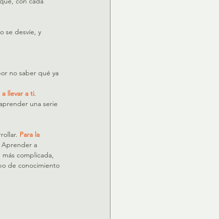
o que, con cada 
 se desvíe, y 
por no saber qué ya 
 llevar a ti
. 
aprender una serie 
ollar. 
Para la 
 Aprender a 
te más complicada, 
ipo de conocimiento 