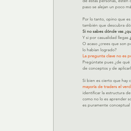
de estas personas, estén ce
paso se alejan un poco má
Por lo tanto, opino que es
también que descubra dón
Si no sabes dónde vas ¿qué
Y si por casualidad llegas 
O acaso ¿crees que son po
lo habían logrado?
La pregunta clave no es pue
Pregúntate pues ¿de qué d
de conceptos y de aplicar
Si bien es cierto que hay c
mayoría de traders el ver
identificar la estructura 
como no lo es aprender so
es puramente conceptual y