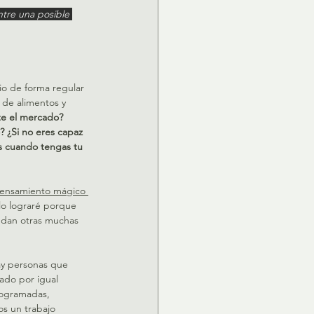
ntre una posible 
io de forma regular 
de alimentos y 
te el mercado?
? ¿Si no eres capaz 
ás cuando tengas tu 
 pensamiento mágico 
o lograré porque 
cedan otras muchas 
ay personas que 
ado por igual 
rogramadas, 
s un trabajo 