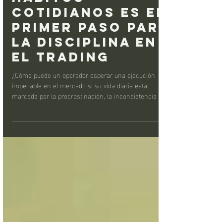
Cambiar tus
Hábitos
Cotidianos es el
Primer Paso para
la Disciplina en
el Trading
¿Cómo puede un operador esperar una ejecución
impecable en el mercado si su vida diaria está
marcada por la procrastinación, la inconsistencia o la
falta de cumplimiento de objetivos personales? El
secreto radica en la transferencia de disciplina: la
consistencia en el trading es un reflejo directo de la
consistencia en la vida cotidiana. Este análisis explora
la neurociencia de la formación de hábitos, utilizando
el modelo del Bucle de Duhigg, y explica cómo este
entendimie