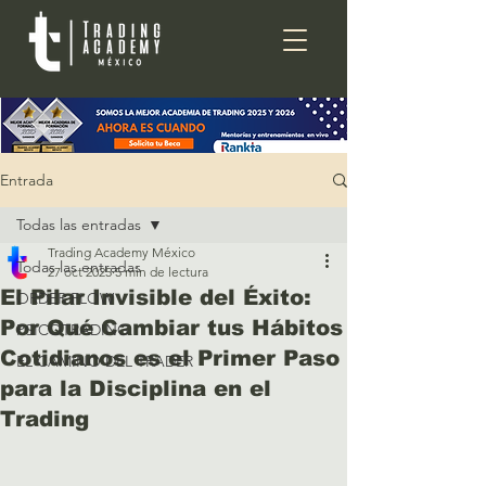
Entrada
Todas las entradas
Trading Academy México
Todas las entradas
27 oct 2025
5 min de lectura
El Pilar Invisible del Éxito:
ORDER FLOW
Por Qué Cambiar tus Hábitos
PSICOTRADING
Cotidianos es el Primer Paso
EL CAMINO DEL TRADER
para la Disciplina en el
Trading