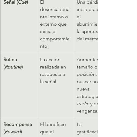
Señal (
Cue
)
El 
Una pérdida 
desencadena
inesperada, 
nte interno o 
el 
externo que 
aburrimiento, 
inicia el 
la apertura 
comportamie
del mercado.
nto.
Rutina 
La acción 
Aumentar el 
(
Routine
)
realizada en 
tamaño de la 
respuesta a 
posición, 
la señal.
buscar una 
nueva 
estrategia, 
trading
 por 
venganza.
Recompensa 
El beneficio 
La 
(
Reward
)
que el 
gratificación 