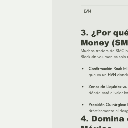
LVN
3. ¿Por qu
Money (SM
Muchos traders de SMC bu
Block sin volumen es solo u
Confirmación Real:
 Mi
que es un 
HVN
 donde
Zonas de Liquidez vs.
dónde está el valor in
Precisión Quirúrgica:
 
drásticamente el ries
4. Domina 