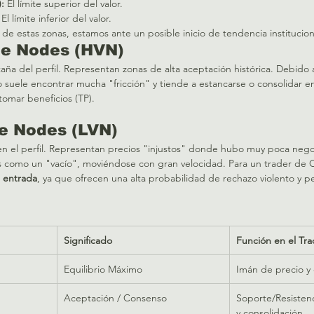
:
 El límite superior del valor.
 El límite inferior del valor.
de estas zonas, estamos ante un posible inicio de tendencia institucion
me Nodes (HVN)
taña del perfil. Representan zonas de alta aceptación histórica. Debid
o suele encontrar mucha "fricción" y tiende a estancarse o consolidar en
tomar beneficios (TP).  
e Nodes (LVN)
en el perfil. Representan precios "injustos" donde hubo muy poca negoc
as como un "vacío", moviéndose con gran velocidad. Para un trader de O
 entrada
, ya que ofrecen una alta probabilidad de rechazo violento y 
Significado
Función en el Tra
Equilibrio Máximo
Imán de precio y 
Aceptación / Consenso
Soporte/Resistenci
y consolidación.