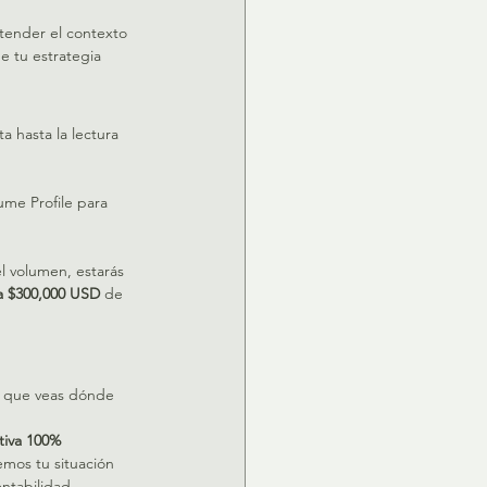
ntender el contexto 
e tu estrategia 
 hasta la lectura 
ume Profile para 
el volumen, estarás 
a $300,000 USD
 de 
e que veas dónde 
tiva 100% 
mos tu situación 
ntabilidad.