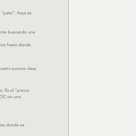
"justo". Aquí es 
mente buscando una 
dice hasta dónde 
 cuatro puntos clave 
. Es el "precio 
OC sin una 
ios donde se 