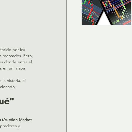
ferido por los 
os mercados. Pero, 
es donde entra el 
ios en un mapa 
a historia. El 
ccionado.  
ué" 
 (Auction Market 
mpradores y 