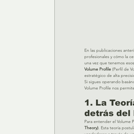
En las publicaciones anter
profesionales y cómo la ce
una vez que tenemos esos 
Volume Profile
 (Perfil de 
estratégico de alta precisi
Si sigues operando basándot
Volume Profile nos permite 
1. La Teor
detrás del 
Para entender el Volume 
Theory)
. Esta teoría postu
vendedores a través de un