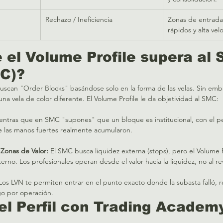
Rechazo / Ineficiencia
Zonas de entrada
rápidos y alta vel
é el Volume Profile supera al 
C)?
scan "Order Blocks" basándose solo en la forma de las velas. Sin emb
na vela de color diferente. El Volume Profile le da objetividad al SMC:  
entras que en SMC "supones" que un bloque es institucional, con el per
 las manos fuertes realmente acumularon.  
 Zonas de Valor:
 El SMC busca liquidez externa (stops), pero el Volume P
terno. Los profesionales operan desde el valor hacia la liquidez, no al rev
Los LVN te permiten entrar en el punto exacto donde la subasta falló, 
go por operación.
el Perfil con Trading Academ