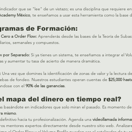
 indicador que se "lee" de un vistazo; es una disciplina que requiere e
 Academy México
, te enseñamos a usar esta herramienta como la base d
gramas de Formación:
 Cero a Order Flow:
 Aprenderás desde las bases de la Teoría de Subasta
diarios, semanales y compuestos.  
w por Separado:
 Si ya tienes un sistema, te enseñamos a integrar el Vol
lsas y aumentar tu tasa de acierto de manera dramática.  
:
 Una vez que domines la identificación de zonas de valor y la lectura d
pruebas de fondeo. Nuestros estudiantes operan cuentas de 
$25,000 hast
dándose con el 
90% de las ganancias
.  
el mapa del dinero en tiempo real?
as basándote en indicadores que solo miran el pasado. Es momento d
ra mismo
.
 definitivo hacia tu profesionalización. Agenda una 
videollamada informa
ros mentores expertos directamente desde nuestro sitio web. Analizare
mo el Order Flow y el Volume Profile pueden ser el catalizador de tu re