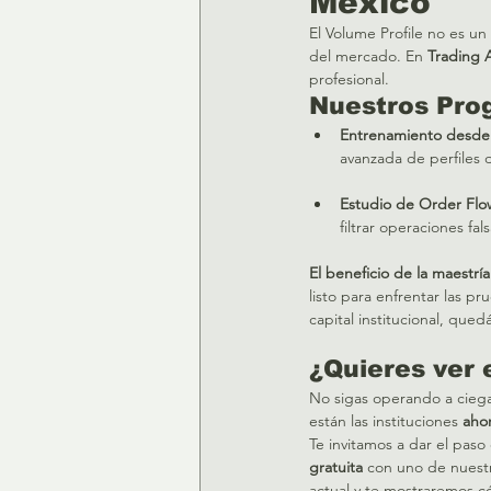
México
El Volume Profile no es un
del mercado. En 
Trading
profesional.
Nuestros Pro
Entrenamiento desde
avanzada de perfiles 
Estudio de Order Flo
filtrar operaciones fa
El beneficio de la maestría
listo para enfrentar las 
capital institucional, que
¿Quieres ver 
No sigas operando a cieg
están las instituciones 
aho
Te invitamos a dar el paso
gratuita
 con uno de nuest
actual y te mostraremos có