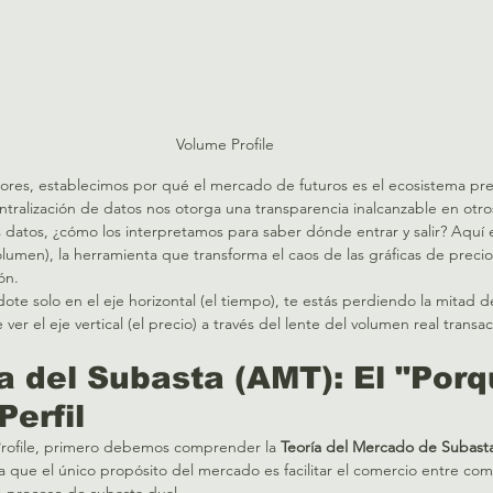
Volume Profile
iores, establecimos por qué el mercado de futuros es el ecosistema pre
ntralización de datos nos otorga una transparencia inalcanzable en otr
datos, ¿cómo los interpretamos para saber dónde entrar y salir? Aquí 
Volumen), la herramienta que transforma el caos de las gráficas de prec
ón.
e solo en el eje horizontal (el tiempo), te estás perdiendo la mitad de l
ver el eje vertical (el precio) a través del lente del volumen real transa
ía del Subasta (AMT): El "Porq
Perfil
Profile, primero debemos comprender la 
Teoría del Mercado de Subasta
la que el único propósito del mercado es facilitar el comercio entre co
 proceso de subasta dual.