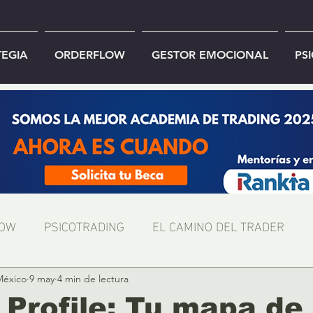
TEGIA
ORDERFLOW
GESTOR EMOCIONAL
PS
LOW
PSICOTRADING
EL CAMINO DEL TRADER
México
9 may
4 min de lectura
Profile: Tu mapa de