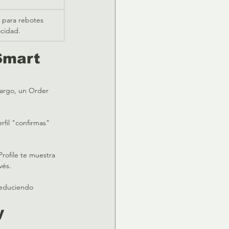
 para rebotes 
ocidad.
Smart 
argo, un Order 
fil "confirmas" 
rofile te muestra 
és.  
reduciendo 
y 