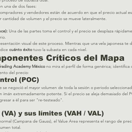
n una de dos fases:
ompradores y vendedores están de acuerdo en que el precio actual es 
 cantidad de volumen y el precio se mueve lateralmente.  
nce):
 Una de las partes toma el control y el precio se desplaza rápida
rio.
presentación visual de este proceso. Mientras que una vela japonesa te 
 dice 
cuánto éxito
 tuvo la subasta en cada nivel.
ponentes Críticos del Mapa
Trading Academy México
 no mira el perfil de forma genérica; identifica
nto del precio:
ontrol (POC)
e se negoció el mayor volumen de toda la sesión o periodo seleccionado
n imán extremadamente potente. Si el precio se aleja demasiado del P
gresar a él para ser "re-testeado".  
(VA) y sus límites (VAH / VAL)
 normal (Campana de Gauss), el Value Area representa el rango de prec
lumen total.