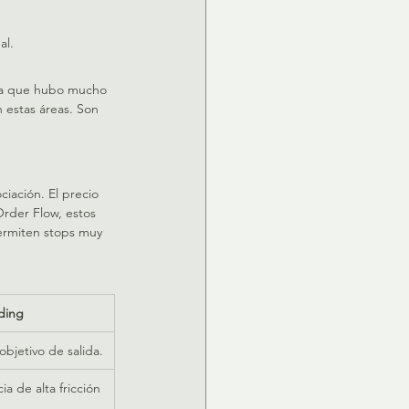
al.
o a que hubo mucho 
 estas áreas. Son 
iación. El precio 
rder Flow, estos 
permiten stops muy 
ding
objetivo de salida.
a de alta fricción 