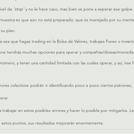
ivel de 
'stop'
 y no le hace caso, mas bien se pone a esperar ese golpe 
demuestra es que aún no está preparado, que es manejado por su mente
 su plan.
a sea que hagas trading en la Bolsa de Valores, trabajes Forex o inviert
re tendrás muchas opciones para operar y compañías/divisas/monedas 
úmero, y tener una cantidad limitada con las cuales operar, y así, irse f
ores colectivos podrán ir identificando poco a poco ciertos patrones, l
erar.
a trabajar en estos posibles errores y hacer lo posible por mitigarlos. L
e estos puntos, sus resultados mejorarán enormemente.