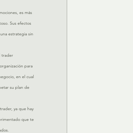
 emociones, es más 
toso. Sus efectos 
na estrategia sin 
 trader 
 organización para 
egocio, en el cual 
etar su plan de 
 trader, ya que hay 
erimentado que te 
ados.