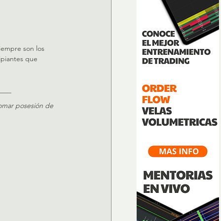
siempre son los 
ipiantes que 
____
omar posesión de 