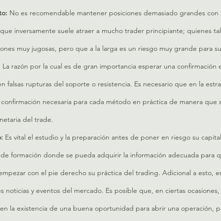
to:
 No es recomendable mantener posiciones demasiado grandes con 
que inversamente suele atraer a mucho trader principiante; quienes tal 
ones muy jugosas, pero que a la larga es un riesgo muy grande para su
 
La razón por la cual es de gran importancia esperar una confirmación
 falsas rupturas del soporte o resistencia. Es necesario que en la estrat
e confirmación necesaria para cada método en práctica de manera que s
etaria del trade.
: 
Es vital el estudio y la preparación antes de poner en riesgo su capital
 de formación donde se pueda adquirir la información adecuada para qu
empezar con el pie derecho su práctica del trading. Adicional a esto, e
les noticias y eventos del mercado. Es posible que, en ciertas ocasiones
en la existencia de una buena oportunidad para abrir una operación, 