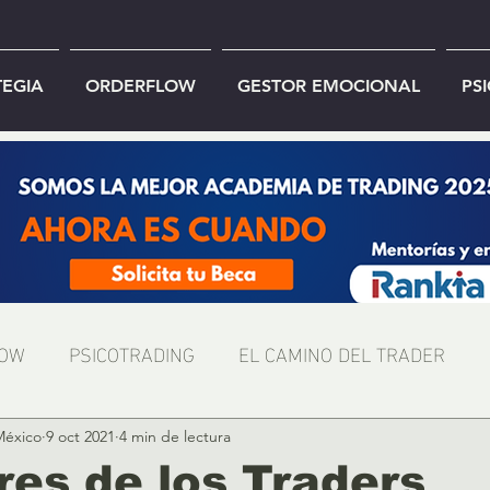
TEGIA
ORDERFLOW
GESTOR EMOCIONAL
PS
LOW
PSICOTRADING
EL CAMINO DEL TRADER
México
9 oct 2021
4 min de lectura
res de los Traders