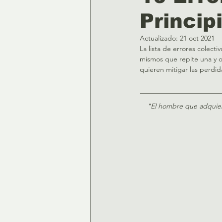
Princip
Actualizado:
21 oct 2021
La lista de errores colect
mismos que repite una y o
quieren mitigar las perdi
_______________________
"El hombre que adquier