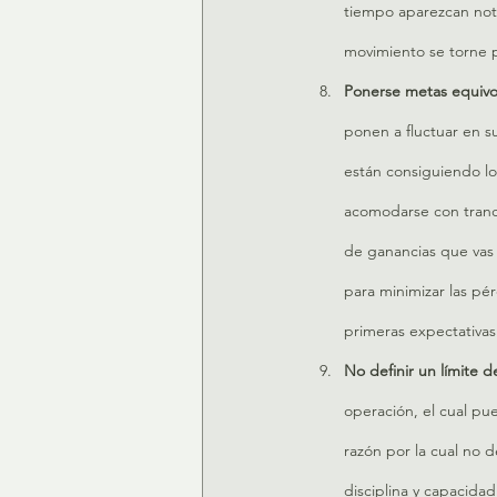
tiempo aparezcan noti
movimiento se torne p
Ponerse metas equivo
ponen a fluctuar en 
están consiguiendo lo
acomodarse con tranqu
de ganancias que vas a
para minimizar las pé
primeras expectativas
No definir un límite d
operación, el cual pu
razón por la cual no d
disciplina y capacid