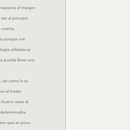
respecto al margen 
vez al principio 
 cuenta.
 es porque con 
egia utilizada se 
e pueda llevar una 
, así como lo es 
e el trader 
s bueno estar al 
, determinados 
pero que en poco 