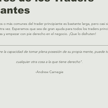
iantes
ivos o más comunes del trader principiante es bastante larga, pero casi 
tra vez. Esperamos que sea de gran ayuda para todos los traders princ
das y empezar con pie derecho en el negocio. ¡Que lo disfruten!
________________________________________________________________
e la capacidad de tomar plena posesión de su propia mente, puede t
cualquier otra cosa a la que tiene derecho".
-Andrew Carnegie