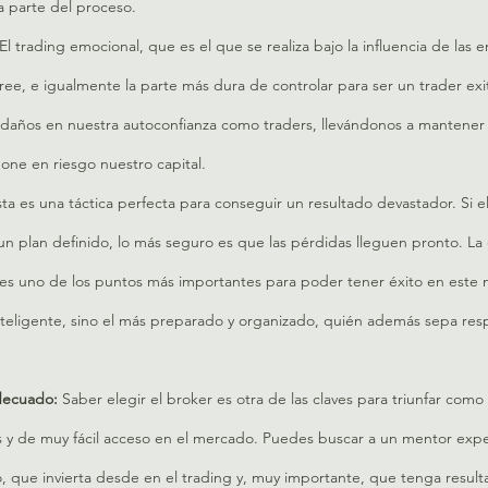
a parte del proceso.
El trading emocional, que es el que se realiza bajo la influencia de las
ee, e igualmente la parte más dura de controlar para ser un trader exi
daños en nuestra autoconfianza como traders, llevándonos a mantener u
pone en riesgo nuestro capital.
sta es una táctica perfecta para conseguir un resultado devastador. Si el
 un plan definido, lo más seguro es que las pérdidas lleguen pronto. La
e es uno de los puntos más importantes para poder tener éxito en este n
nteligente, sino el más preparado y organizado, quién además sepa resp
decuado: 
Saber elegir el broker es otra de las claves para triunfar como
s y de muy fácil acceso en el mercado. Puedes buscar a un mentor exp
o, que invierta desde en el trading y, muy importante, que tenga result