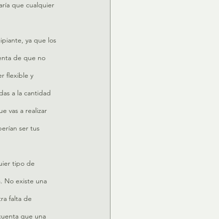
ría que cualquier 
ipiante, ya que los 
enta de que no 
 flexible y 
as a la cantidad 
e vas a realizar 
erían ser tus 
ier tipo de 
. No existe una 
ra falta de 
cuenta que una 