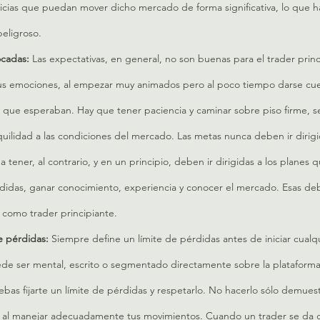
cias que puedan mover dicho mercado de forma significativa, lo que ha
eligroso.
cadas:
 Las expectativas, en general, no son buenas para el trader princ
sus emociones, al empezar muy animados pero al poco tiempo darse cu
 que esperaban. Hay que tener paciencia y caminar sobre piso firme, ser
ilidad a las condiciones del mercado. Las metas nunca deben ir dirigid
 tener, al contrario, y en un principio, deben ir dirigidas a los planes qu
rdidas, ganar conocimiento, experiencia y conocer el mercado. Esas deb
 como trader principiante.
e pérdidas: 
Siempre define un límite de pérdidas antes de iniciar cualqu
ede ser mental, escrito o segmentado directamente sobre la plataforma
ebas fijarte un límite de pérdidas y respetarlo. No hacerlo sólo demuest
ad al manejar adecuadamente tus movimientos. Cuando un trader se da 