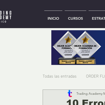
INICIO
CURSOS
ESTRA
Todas las entradas
ORDER F
Trading Academy 
10 Erro