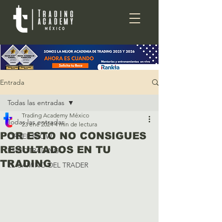
Entrada
Todas las entradas
Trading Academy México
Todas las entradas
23 ene 2024
4 min de lectura
POR ESTO NO CONSIGUES
ORDER FLOW
RESULTADOS EN TU
PSICOTRADING
TRADING
EL CAMINO DEL TRADER