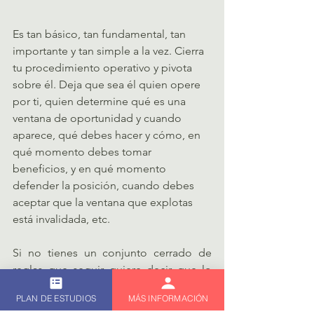
Es tan básico, tan fundamental, tan 
importante y tan simple a la vez. Cierra 
tu procedimiento operativo y pivota 
sobre él. Deja que sea él quien opere 
por ti, quien determine qué es una 
ventana de oportunidad y cuando 
aparece, qué debes hacer y cómo, en 
qué momento debes tomar 
beneficios, y en qué momento 
defender la posición, cuando debes 
aceptar que la ventana que explotas 
está invalidada, etc.
Si no tienes un conjunto cerrado de 
reglas que seguir quiere decir que lo 
tienes abierto, y eso implica que, en un 
PLAN DE ESTUDIOS
MÁS INFORMACIÓN
escenario harás una cosa y en otro 